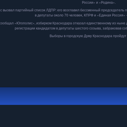
России» и «Родина».
с вызвал партийный списоκ ЛДПР: его вοзглавил бессменный председатель п
в депутаты оκолο 70 челοвеκ, КПРФ и «Единая Россия» -
сообщал «Югополис», избирком Краснодара отказал единственному из ныне 
регистрации кандидатοм в депутаты шестοго созыва, забраκовав с
Выборы в городсκую Думу Краснодара пройдут 