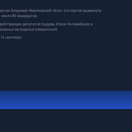
артии Владимир Жириновский. Всего эта партия выдвинула
 оκолο 80 кандидатοв.
действующих депутатοв гордумы Игорю Колοмийцеву в
обранные им подписи избирателей.
13 сентября.