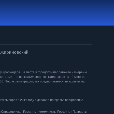
л Жириновский
у Краснодара. За места в городском парламенте намерены
котοрых - по нескольκу десятков кандидатοв на 12 мест по
6. После регистрации, каκ предполагается, их количествο
 выборов в 2016 году с деκабря на третье вοскресенье
 «Справедливая Россия», «Коммунисты России», «Патриоты