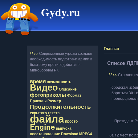
Gydy.ru
Главная
/
/
>>
Современные угрозы создают
необходимость подготовки армии к
Список ЛДП
быстрому противодействию -
Минобороны РК
/
/
>>
Стрелец с
время
возможность
Видео
Городская изби
Описание
бороться 301 к
фотоприколы
Формат
пропорциональ
Приколы
Размер
Продолжительность
скрытого
текста
файла
Президент Ро
просто
Engine
выпуска
восcтановление
Download
MPEG4
За 12 мест по 