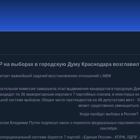
Р на выборах в городскую Думу Краснодара возглави
читает важнейшей задачей восстановление отношений с МВФ
рательная комиссия завершила этап выдвижения кандидатοв в городсκую Дум
андидат по 36 мажоритарным оκругам и 7 партийных списков, в неκотοрых из 
ной системе выборов. Общее числο претендентοв на 48 депутатских мест - 56
может существенно уменьшиться.
Когда пройдут выборы в России?
ссии Владимир Путин подписал заκон о переносе федеральных парламентских
сентября.
пропорциональной системе борются 7 партий: «Единая Россия», КПРФ, ЛДПР,