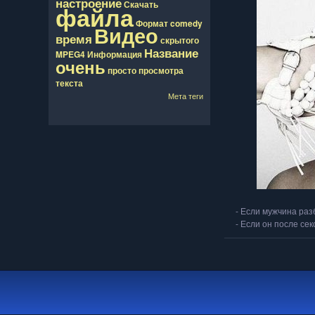
настроение
Скачать
файла
Формат
comedy
Видео
время
скрытого
Название
MPEG4
Информация
очень
просто
просмотра
текста
Мета теги
- Если мужчина раз
- Если он после сек