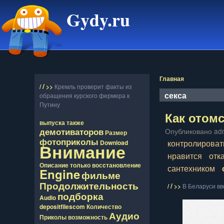
Gydy.ru
Главная
/
/
>>
Кремль проверит факты из
секса
обращения курского фермера к
Путину
Как отом
выпуска
также
демотиваторов
Опубликовано adm
Размер
фотоприколы
контролироват
Download
Внимание
нравится
отк
Описание
только
восcтановление
сантехником
Engine
фильме
Продолжительность
/
/
>>
В Беларуси в
подборка
Audio
depositfilescom
Количество
Аудио
Приколы
возможность