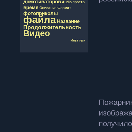
демотиваторов
Audio
просто
время
Описание
Формат
фотоприколы
файла
Название
Продолжительность
Видео
Мета теги
Пожарник
изобража
получило