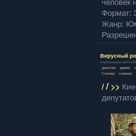
человек 
Формат:
Жанр: Ю
Разрешен
Вирусный ро
Опубликовано admin в ВС,
джунглях
драмы
з
Стиллер
съемках
/
/
>>
Кие
депутато