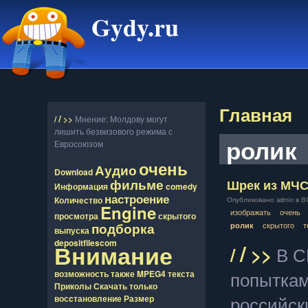
Gydy.ru
Главная
/
/
>>
Мнение: Молдову могут
лишить безвизового режима с
ролик
Евросоюзом
очень
Аудио
Download
фильме
Шрек из МЧ
Информация
comedy
настроение
Количество
Опубликовано admin в ВС,
Engine
изображать
очень
просмотра
скрытого
подборка
скрытого
т
ролик
выпуска
depositfilescom
/
Внимание
/
>>
В С
попыткам
возможность
также
MPEG4
текста
Приколы
Скачать
только
российск
восcтановление
Размер