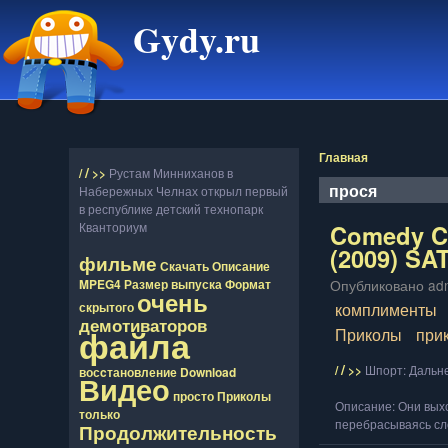
Gydy.ru
Главная
/
/
>>
Рустам Минниханов в
прося
Набережных Челнах открыл первый
в республике детский технопарк
Comedy Cl
Кванториум
(2009) SA
фильме
Скачать
Описание
Опубликовано adm
MPEG4
Размер
выпуска
Формат
очень
комплименты
скрытого
демотиваторов
файла
Приколы
при
/
/
>>
Шпорт: Дальн
восcтановление
Download
Видео
просто
Приколы
Описание: Они выхо
только
перебрасываясь сл
Продолжительность