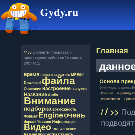
Gydy.ru
Главная
/
/
>>
Эксперты предсказали
прекращение войны на Украине к
данно
2021 году
время
просто
скрытого
MPEG4
файла
Основа прек
Download
настроение
Опубликовано admin в ВС,
Описание
выпуска
Именно
индивидуал
Название
Audio
Внимание
практически
Прико
/
подборка
/
>>
Под
возможность
Engine
очень
Формат
подводят
depositfilescom
Информация
Видео
только
также
Размер
просмотра
Скачать