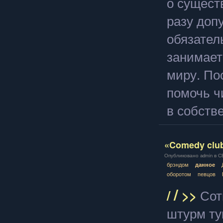
о сущест
разу доп
обязател
занимает
миру. По
помочь ч
в собстве
«Comedy club
Опубликовано admin в СБ,
брэндом
данное
оборотом
певцов
/
/
>>
Сот
штурм ту