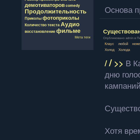
демотиваторов
comedy
Основа п
Продолжительность
фотоприколы
Приколы
Аудио
Количество
текста
фильме
Существован
восcтановление
Мета теги
Опубликовано admin в Пнд
Клаус
любой
неже
Холод
Холода
/
/
>>
В К
дню голо
кампани
Существо
Хотя вре