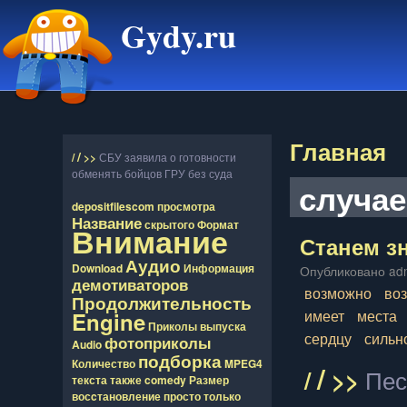
Gydy.ru
Главная
/
/
>>
СБУ заявила о готовности
обменять бойцов ГРУ без суда
случа
depositfilescom
просмотра
Название
скрытого
Формат
Внимание
Станем з
Аудио
Download
Информация
Опубликовано adm
демотиваторов
возможно
во
Продолжительность
имеет
места
Engine
Приколы
выпуска
сердцу
сильн
фотоприколы
Audio
подборка
Количество
MPEG4
/
/
>>
Пес
текста
также
comedy
Размер
восcтановление
просто
только