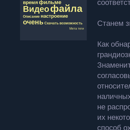
соответс
фильме
время
файла
Видео
настроение
Описание
очень
Станем з
Скачать
возможность
Мета теги
Как обна
грандиоз
Знаменит
согласов
относите
наличных
не распр
их некото
способ о