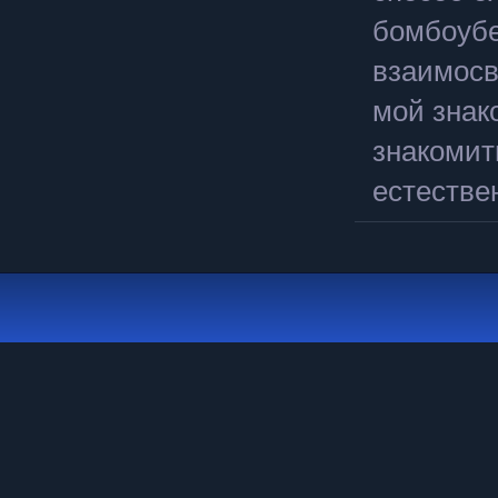
бомбоубе
взаимосв
мой знак
знакомит
естестве