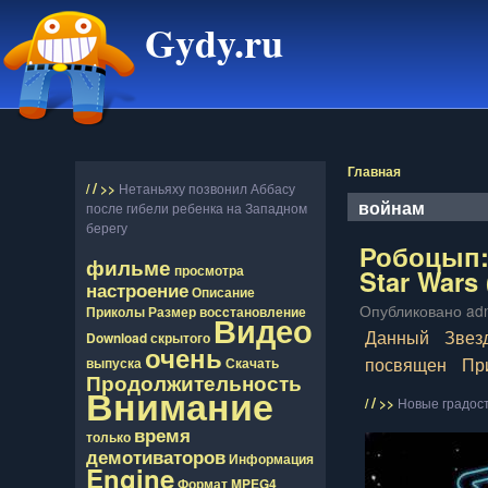
Gydy.ru
Главная
/
/
>>
Нетаньяху позвонил Аббасу
войнам
после гибели ребенка на Западном
берегу
Робоцып:
фильме
просмотра
Star Wars
настроение
Описание
Опубликовано adm
Приколы
Размер
восcтановление
Видео
Данный
Звез
Download
скрытого
очень
посвящен
Пр
выпуска
Скачать
Продолжительность
Внимание
/
/
>>
Новые градос
время
только
демотиваторов
Информация
Engine
Формат
MPEG4