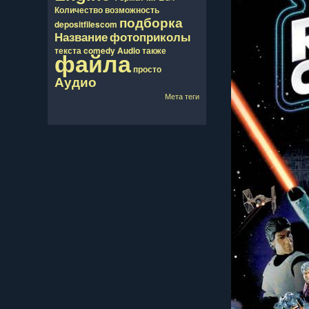
Количество
возможность
подборка
depositfilescom
Название
фотоприколы
текста
comedy
Audio
также
файла
просто
Аудио
Мета теги