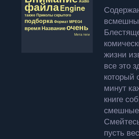
Audio
файла
Engine
Содержан
также
Приколы
скрытого
всмешных
подборка
Формат
MPEG4
очень
время
Название
Блестяще
Мета теги
комическ
жизни из
все это з
который 
минут каж
книге со
смешные 
Смейтесь
пусть ве