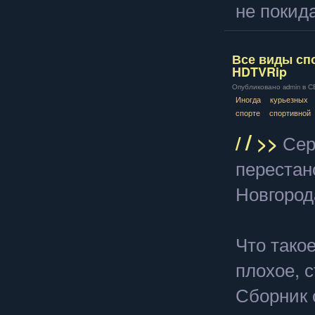
не покида
Все виды спор
HDTVRip
Опубликовано admin в СБ,
Иногда
курьезных
спорте
спортивной
/
/
>>
Сер
перестан
Новгород
Что тако
плохое, 
Сборник 