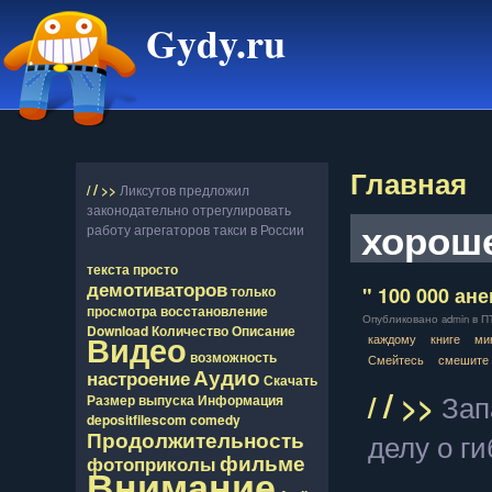
Gydy.ru
Главная
/
/
>>
Ликсутов предложил
законодательно отрегулировать
хорош
работу агрегаторов такси в России
текста
просто
демотиваторов
" 100 000 ане
только
просмотра
восcтановление
Опубликовано admin в ПТ,
Download
Количество
Описание
Видео
каждому
книге
ми
возможность
Смейтесь
смешите
Аудио
настроение
Скачать
/
/
>>
Зап
Размер
выпуска
Информация
depositfilescom
comedy
Продолжительность
делу о г
фильме
фотоприколы
Внимание