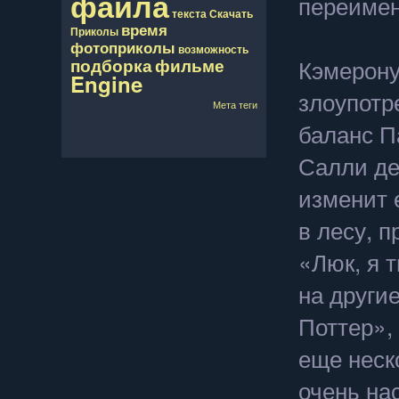
файла
переимен
текста
Скачать
время
Приколы
фотоприколы
возможность
Кэмерону
подборка
фильме
Engine
злоупотр
Мета теги
баланс П
Салли де
изменит 
в лесу, 
«Люк, я т
на други
Поттер»,
еще неск
очень на