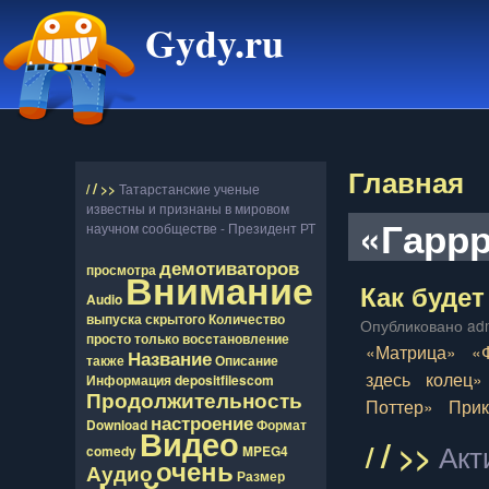
Gydy.ru
Главная
/
/
>>
Татарстанские ученые
известны и признаны в мировом
«Гарр
научном сообществе - Президент РТ
демотиваторов
просмотра
Внимание
Как будет
Audio
выпуска
скрытого
Количество
Опубликовано adm
просто
только
восcтановление
«Матрица»
«
Название
также
Описание
здесь
колец»
Информация
depositfilescom
Продолжительность
Поттер»
При
настроение
Download
Формат
Видео
/
/
>>
Акт
comedy
MPEG4
очень
Аудио
Размер