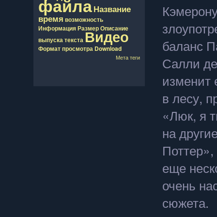
файла
Кэмерону
Название
время
возможность
злоупотр
Информация
Размер
Описание
Видео
выпуска
текста
баланс П
Формат
просмотра
Download
Мета теги
Салли де
изменит 
в лесу, 
«Люк, я т
на други
Поттер»,
еще неск
очень на
сюжета.