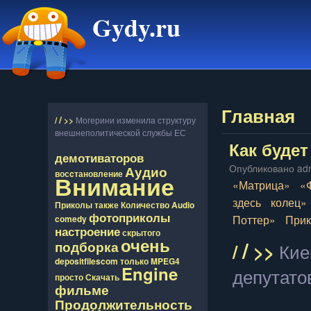
Gydy.ru
Главная
/
/
>>
Могерини изменила структуру
внешнеполитической службы ЕС
Как будет
демотиваторов
Опубликовано adm
Аудио
восcтановление
Внимание
«Матрица»
«
здесь
колец»
Приколы
также
Количество
Audio
фотоприколы
Поттер»
При
comedy
настроение
скрытого
очень
/
подборка
/
>>
Кие
depositfilescom
только
MPEG4
Engine
депутато
просто
Скачать
фильме
Продолжительность