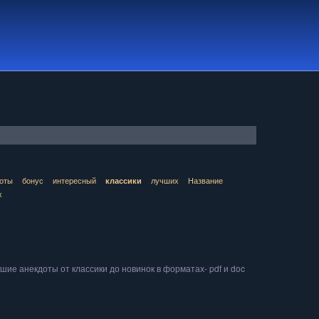
оты
бонус
интересный
лучших
Название
классики
х
ие анекдоты от классики до новинок в форматах- pdf и doc