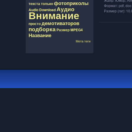
Жанр: Юмор, Ан
фотоприколы
текста
только
Формат: pdf, doc
Аудио
Audio
Download
Внимание
Размер (rar): 10
демотиваторов
просто
подборка
Размер
MPEG4
Название
Мета теги