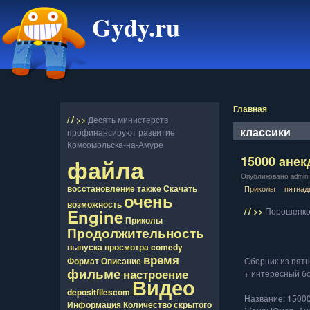
Gydy.ru
Главная
/
/
>>
Десять министерств
классики
профинансируют развитие
Комсомольска-на-Амуре
15000 aнек
файла
Опубликовано admin в
восcтановление
также
Скачать
Приколы
пятнад
очень
возможность
/
/
>>
Порошенко 
Engine
Приколы
Продолжительность
выпуска
просмотра
comedy
время
Сборник из пятн
Формат
Описание
фильме
настроение
+ интересный б
Видео
depositfilescom
Название: 15000
Информация
Количество
скрытого