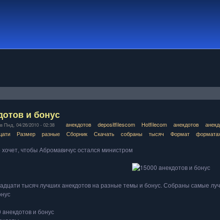
дотов и бонус
aнекдотов
depositfilescom
Hotfilecom
анекдотов
анекд
 Пнд, 04/26/2010 - 02:38
цати
Размер
разные
Сборник
Скачать
собраны
тысяч
Формат
формата
хочет, чтобы Абромавичус остался министром
адцати тысяч лучших анекдотов на разные темы и бонус. Собраны самые лучш
онус
 aнекдотов и бонус