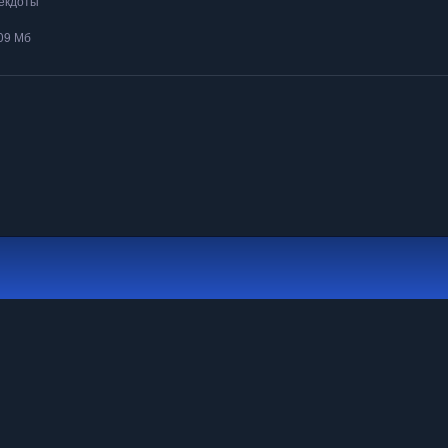
екдоты
.09 Мб