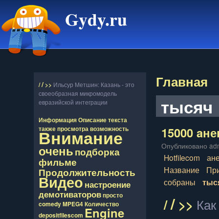
Gydy.ru
Главная
/
/
>>
Ильсур Метшин: Казань - это
своеобразная микромодель
тысяч
евразийской интеграции
Информация
Описание
текста
15000 aне
также
просмотра
возможность
Внимание
Опубликовано adm
очень
подборка
Hotfilecom
ан
фильме
Название
Пр
Продолжительность
Видео
собраны
тыс
настроение
демотиваторов
просто
/
/
>>
Как
comedy
MPEG4
Количество
Engine
depositfilescom