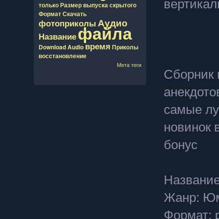
вертикал
только
Размер
выпуска
скрытого
Формат
Скачать
Аудио
фотоприколы
файла
Название
время
Download
Audio
Приколы
восcтановление
Мета теги
Сборник 
анекдото
самые лу
новинок 
бонус
Название
Жанр: Юм
Формат: p